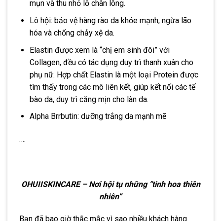
mụn và thu nhỏ lỗ chân lông.
Lô hội: bảo vệ hàng rào da khỏe mạnh, ngừa lão
hóa và chống chảy xệ da.
Elastin được xem là “chị em sinh đôi” với
Collagen, đều có tác dụng duy trì thanh xuân cho
phụ nữ. Hợp chất Elastin là một loại Protein được
tìm thấy trong các mô liên kết, giúp kết nối các tế
bào da, duy trì căng mịn cho làn da.
Alpha Brrbutin: dưỡng trắng da mạnh mẽ
….
OHUIISKINCARE – Nơi hội tụ những “tinh hoa thiên
nhiên”
Bạn đã bao giờ thắc mắc vì sao nhiều khách hàng