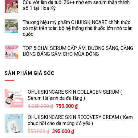
Cứu vớt làn da tuổi 26++ nhờ em serum thần thánh
số 1 tại Hoa Kỳ
Thương hiệu mỹ phẩm OHUIISKINCARE chính thức
có mặt trên toàn bộ hệ thống nhà thuốc lớn nhỏ toàn
quốc
TOP 5 CHAI SERUM CẤP ẨM, DƯỠNG SÁNG, CĂNG
BÓNG ĐÁNG SẮM CHO MÙA ĐÔNG
SẢN PHẨM GIÁ SỐC
OHUIISKINCARE SKIN COLLAGEN SERUM (
Serum tái sinh da đa tầng )
Giá
Giá
1.050.000
₫
750.000
₫
gốc
hiện
OHUIISKINCARE SKIN RECOVERY CREAM ( Kem
là:
tại
phục hồi cho da mỏng đỏ yếu )
1.050.000 ₫.
là:
Giá
Giá
555.000
₫
395.000
₫
750.000 ₫.
gốc
hiện