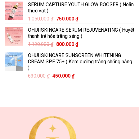
SERUM CAPTURE YOUTH GLOW BOOSER ( Noãn
là:
tại
thực vật )
555.000 ₫.
là:
Giá
Giá
1.050.000
₫
750.000
₫
395.000 ₫.
gốc
hiện
OHUIISKINCARE SERUM REJUVENATING ( Huyết
là:
tại
thanh trẻ hóa trắng sáng )
1.050.000 ₫.
là:
Giá
Giá
1.120.000
₫
800.000
₫
750.000 ₫.
gốc
hiện
OHUIISKINCARE SUNSCREEN WHITENING
là:
tại
CREAM SPF 75+ ( Kem dưỡng trắng chống nắng
1.120.000 ₫.
là:
)
800.000 ₫.
Giá
Giá
630.000
₫
450.000
₫
gốc
hiện
là:
tại
630.000 ₫.
là:
450.000 ₫.