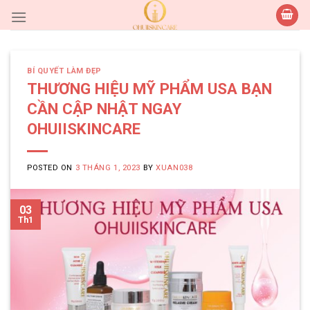
Skip
to
content
BÍ QUYẾT LÀM ĐẸP
THƯƠNG HIỆU MỸ PHẨM USA BẠN
CẦN CẬP NHẬT NGAY
OHUIISKINCARE
POSTED ON
3 THÁNG 1, 2023
BY
XUAN038
03
Th1