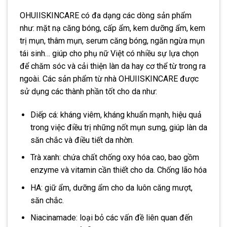
OHUIISKINCARE có đa dạng các dòng sản phẩm
như: mặt nạ căng bóng, cấp ẩm, kem dưỡng ẩm, kem
trị mụn, thâm mụn, serum căng bóng, ngăn ngừa mụn
tái sinh… giúp cho phụ nữ Việt có nhiều sự lựa chọn
để chăm sóc và cải thiện làn da hay cơ thể từ trong ra
ngoài. Các sản phẩm từ nhà OHUIISKINCARE được
sử dụng các thành phần tốt cho da như:
Diếp cá: kháng viêm, kháng khuẩn mạnh, hiệu quả
trong việc điều trị những nốt mụn sưng, giúp làn da
săn chắc và điều tiết da nhờn.
Trà xanh: chứa chất chống oxy hóa cao, bao gồm
enzyme và vitamin cần thiết cho da. Chống lão hóa
HA: giữ ẩm, dưỡng ẩm cho da luôn căng mượt,
săn chắc.
Niacinamade: loại bỏ các vấn đề liên quan đến