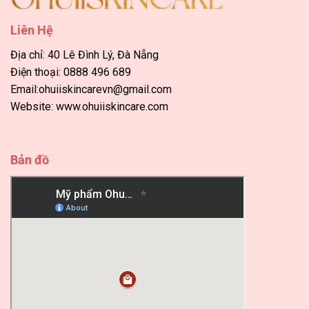
trên
trang
Liên Hệ
sản
phẩm
Địa chỉ: 40 Lê Đình Lý, Đà Nẵng
Điện thoại: 0888 496 689
Email:ohuiiskincarevn@gmail.com
Website: www.ohuiiskincare.com
Bản đồ