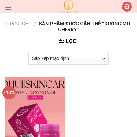
Skip
to
content
TRANG CHỦ
/
SẢN PHẨM ĐƯỢC GẮN THẺ “DƯỠNG MÔI
CHERRY”
LỌC
-43%